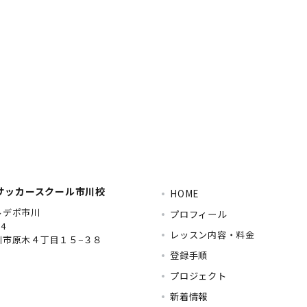
Eサッカースクール市川校
HOME
ルデポ市川
プロフィール
04
レッスン内容・料金
川市原木４丁目１５−３８
登録手順
プロジェクト
新着情報