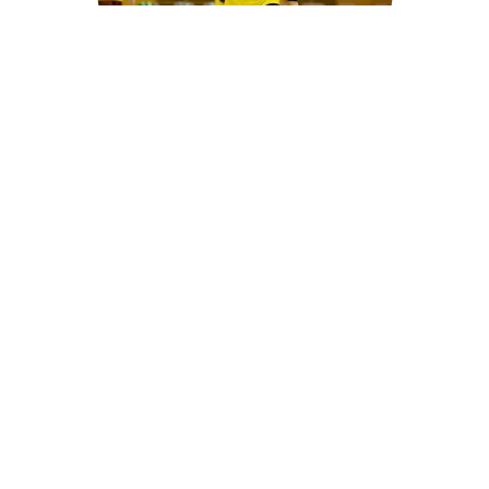
山田柊弥
Syuya Yamada
サッカー経歴
巻SC
巻SC U-15
新潟工業高校サッカー部
フットサル経歴
O-PA
MESSAGE
サッカーの事だけでなく『人』として成長できるよう
に心がけて行きたいです！