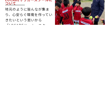
ついて
地元のように皆んなが集ま
り、心安らぐ環境を作ってい
きたいという思いから
「LOCAREサッカースクー
ル」を開校いたしました。
U23フットサル日本代表/日本
フットサルリーグで5年間プ
レーした経験を持つ大島旺洋
をはじめとする優れたコーチ
陣が子供たちの「やる気」を
最大限に引き出し、指導して
いきます。
本気でサッカーを楽しみ
たい！
本物の技術・思考を学び
たい！
本気でサッカーと向き合