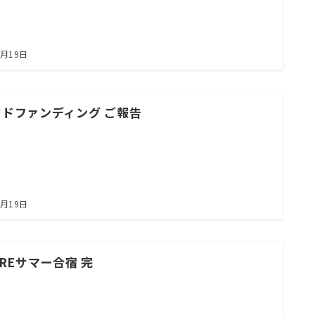
8月19日
ウドファンディング ご報告
8月19日
AREサマー合宿 完