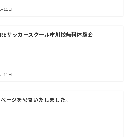
7月11日
AREサッカースクール市川校無料体験会
7月11日
ムぺージを公開いたしました。